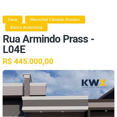
Casa
Marechal Cândido Rondon
Bairro Andorinha
Rua Armindo Prass -
L04E
R$ 445.000,00