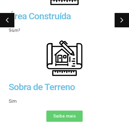
Área do Terreno
153m³
Área Construída
94m³