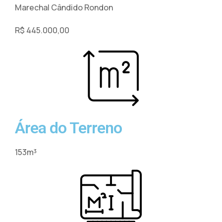
Rua Armindo Prass - L05D
Loteamento Baio
Bairro Andorinha
Marechal Cândido Rondon
R$ 445.000,00