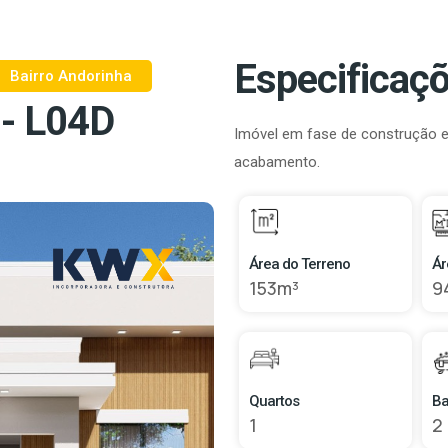
Especificaçõ
Bairro Andorinha
 - L04D
Imóvel em fase de construção em
acabamento.
Área do Terreno
Ár
153m³
9
Quartos
Ba
1
2