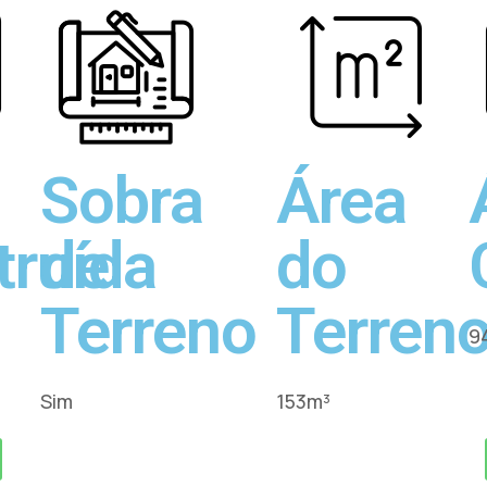
Sobra
Área
truída
de
do
Terreno
Terren
9
Sim
153m³