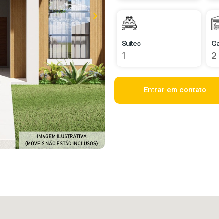
Suítes
G
1
2
Entrar em contato