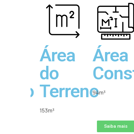
bra
Área
Área
a
do
Cons
rreno
Terreno
94m³
153m³
Saiba mais